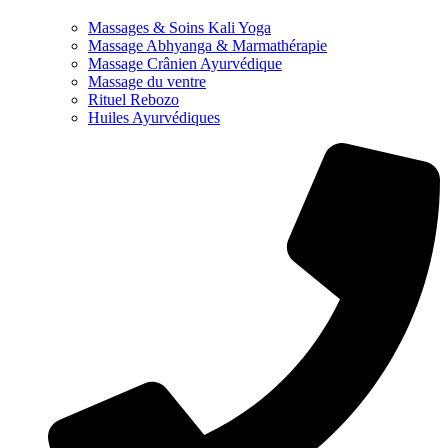
Massages & Soins Kali Yoga
Massage Abhyanga & Marmathérapie
Massage Crânien Ayurvédique
Massage du ventre
Rituel Rebozo
Huiles Ayurvédiques